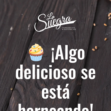
¡Algo
delicioso se
está
horneando!