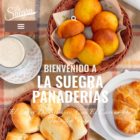
BIENVENIDO A
LA SUEGRA
PANADERÍAS
El Sabor De Siempre, Con El Cariño De
Toda La Vida.