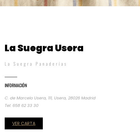
La Suegra Usera
La Suegra Panaderías
INFORMACIÓN
C. de Marcelo Usera, 111, Usera, 28026 Madrid
Tel: 658 62 33 30
VER CARTA