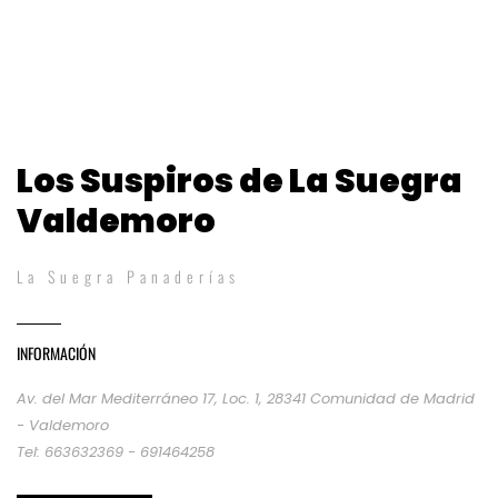
Los Suspiros de La Suegra
Valdemoro
La Suegra Panaderías
INFORMACIÓN
Av. del Mar Mediterráneo 17, Loc. 1, 28341 Comunidad de Madrid
- Valdemoro
Tel: 663632369 - 691464258