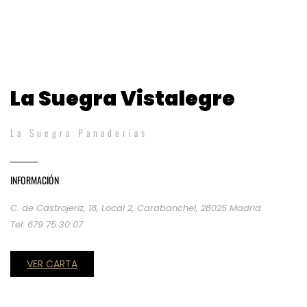
La Suegra Vistalegre
La Suegra Panaderías
INFORMACIÓN
C. de Castrojeriz, 18, Local 2, Carabanchel, 28025 Madrid
Tel: 679 75 30 07
VER CARTA