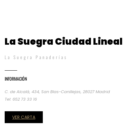
La Suegra Ciudad Lineal
La Suegra Panaderías
INFORMACIÓN
C. de Alcalá, 434, San Blas-Canillejas, 28027 Madrid
Tel: 652 73 33 16
VER CARTA