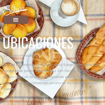
UBICACIONES
La Suegra Panaderías
Uno de los mayores atractivos de La Suegra es su extensa
variedad de panes tradicionales. Son famosos el «pan de
bono», que con su sabor ligeramente salado y textura
esponjosa se ha convertido en uno de los favoritos de los
clientes.