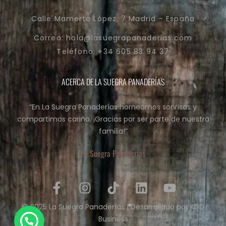
Calle Mamerto López, 7 Madrid – España
Correo: hola@lasuegrapanaderias.com
Teléfono: +34 605 83 94 37
ACERCA DE LA SUEGRA PANADERÍAS
“En La Suegra Panaderías horneamos sonrisas y
compartimos cariño. ¡Gracias por ser parte de nuestra
familia!”
La Suegra Panaderías
© 2025 La Suegra Panaderías | Desarrollado por
KDD
Business