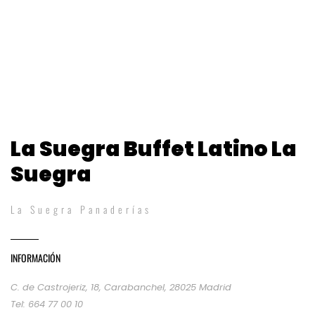
La Suegra Buffet Latino La
Suegra
La Suegra Panaderías
INFORMACIÓN
C. de Castrojeriz, 18, Carabanchel, 28025 Madrid
Tel: 664 77 00 10