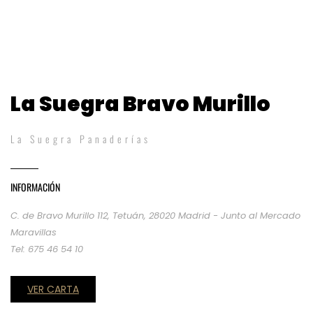
La Suegra Bravo Murillo
La Suegra Panaderías
INFORMACIÓN
C. de Bravo Murillo 112, Tetuán, 28020 Madrid - Junto al Mercado
Maravillas
Tel: 675 46 54 10
VER CARTA