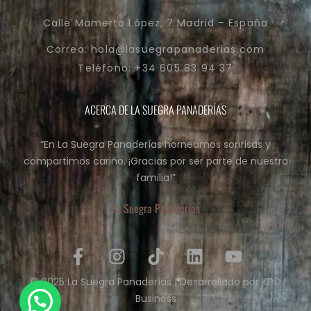
Calle Mamerto López, 7 Madrid – España
Correo: hola@lasuegrapanaderias.com
Teléfono: +34 605 83 94 37
ACERCA DE LA SUEGRA PANADERÍAS
“En La Suegra Panaderías horneamos sonrisas y
compartimos cariño. ¡Gracias por ser parte de nuestra
familia!”
La Suegra Panaderías
© 2025 La Suegra Panaderías | Desarrollado por
KDD
Business