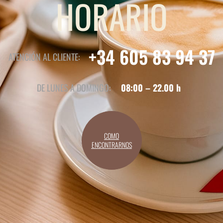
HORARIO
+34 605 83 94 37
ATENCIÓN AL CLIENTE:
DE LUNES A DOMINGO:
08:00 – 22.00 h
COMO
ENCONTRARNOS